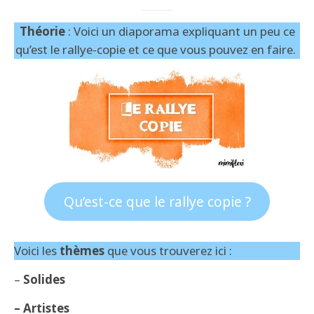
Théorie
: Voici un diaporama expliquant un peu ce
qu’est le rallye-copie et ce que vous pouvez en faire.
Qu’est-ce que le rallye copie ?
Voici les
thèmes
que vous trouverez ici :
–
Solides
– Artistes