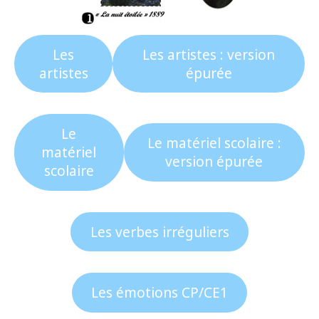
Les
Les artistes : version
artistes
épurée
Le
Le matériel scolaire :
matériel
version épurée
scolaire
Les verbes irréguliers
Les émotions CP/CE1