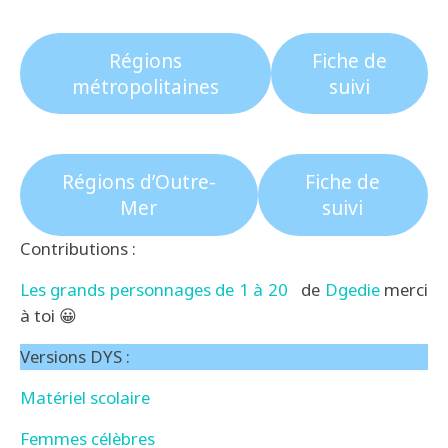
Régions
Fiche de
métropolitaines
suivi
Régions d’Outre-
Fiche de
Mer
suivi
Contributions :
Les grands personnages de 1 à 20
de
Dgedie
merci
à toi 😀
Versions DYS :
Matériel scolaire
Femmes célèbres