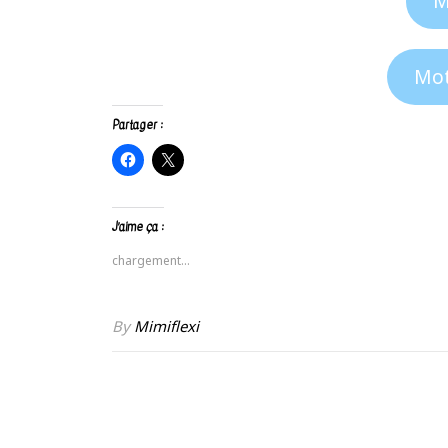
M
Mot
Partager :
J’aime ça :
chargement…
By
Mimiflexi